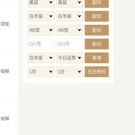
属鼠
属鼠
配对
白羊座
白羊座
配对
希望能
AB型
AB型
配对
配对
白羊座
今日运势
查询
答疑解
1月
1日
生日密码
答疑解