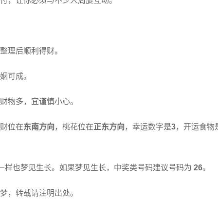
付，让你必须与不少人周旋互动。
整理后顺利得财。
姻可成。
财物多，宜谨慎小心。
财位在
东南方向
，桃花位在
正东方向
，幸运数字是
3
，开运食物
一样也梦见生长。如果梦见生长，中奖类号码建议号码为
26
。
梦，转载请注明出处。