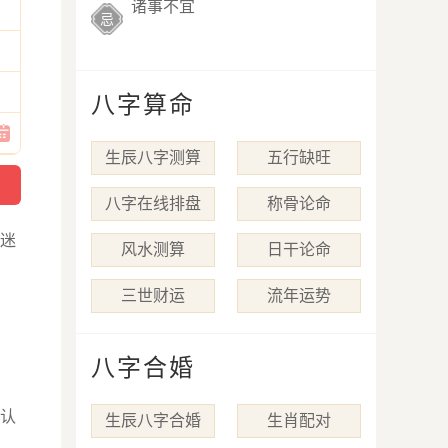
诸事不宜
忌
八字算命
生辰八字测算
五行缺旺
八字在线排盘
称骨论命
迷
风水测算
日干论命
三世财运
流年运势
八字合婚
认
生辰八字合婚
生肖配对