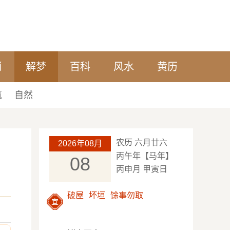
肖
解梦
百科
风水
黄历
筑
自然
农历 六月廿六
2026年08月
丙午年【马年】
08
丙申月 甲寅日
破屋
坏垣
馀事勿取
宜