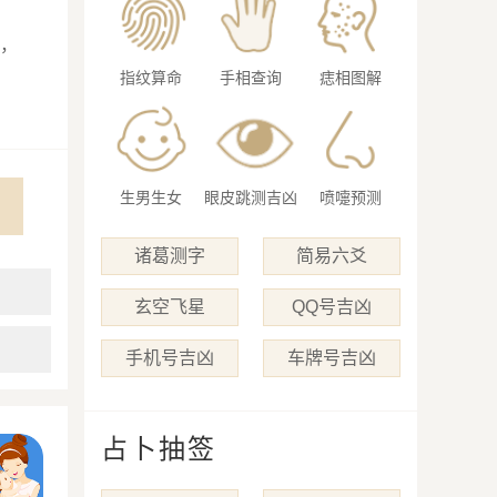
，
指纹算命
手相查询
痣相图解
生男生女
眼皮跳测吉凶
喷嚏预测
诸葛测字
简易六爻
玄空飞星
QQ号吉凶
手机号吉凶
车牌号吉凶
占卜抽签