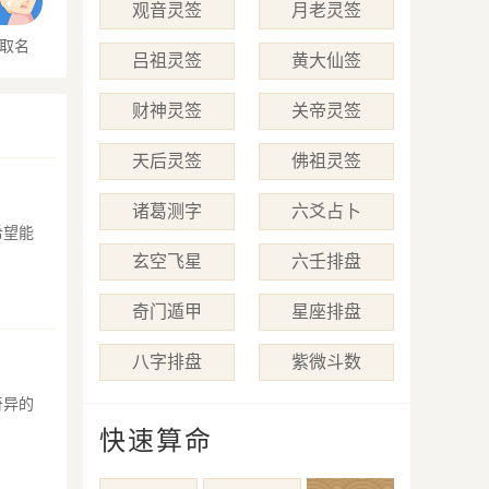
观音灵签
月老灵签
取名
吕祖灵签
黄大仙签
财神灵签
关帝灵签
天后灵签
佛祖灵签
诸葛测字
六爻占卜
希望能
玄空飞星
六壬排盘
奇门遁甲
星座排盘
八字排盘
紫微斗数
奇异的
快速算命