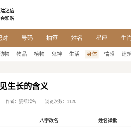
封建迷信
社会和谐
配对
号码
抽签
姓名
星座
生
动物
物品
植物
鬼神
生活
身体
情感
建
见生长的含义
05-18 作者：瓷都起名 浏览次数：1120
八字改名
姓名祥批