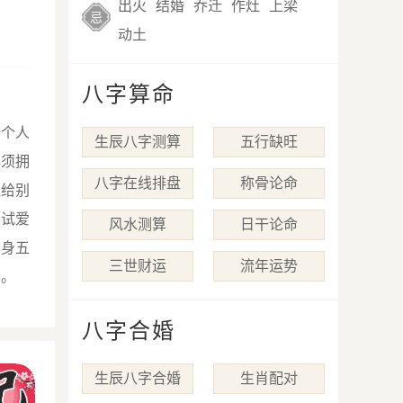
出火
结婚
乔迁
作灶
上梁
忌
动土
八字算命
一个人
生辰八字测算
五行缺旺
必须拥
八字在线排盘
称骨论命
仅给别
测试爱
风水测算
日干论命
本身五
三世财运
流年运势
分。
八字合婚
生辰八字合婚
生肖配对