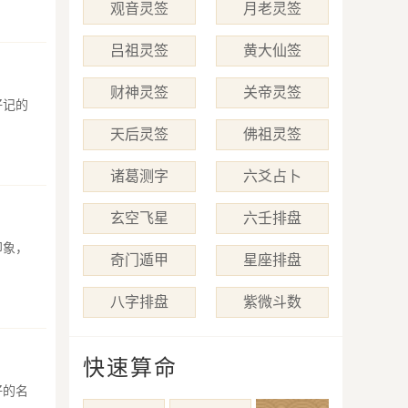
观音灵签
月老灵签
吕祖灵签
黄大仙签
财神灵签
关帝灵签
好记的
天后灵签
佛祖灵签
诸葛测字
六爻占卜
玄空飞星
六壬排盘
印象，
奇门遁甲
星座排盘
八字排盘
紫微斗数
快速算命
好的名