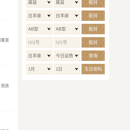
属鼠
属鼠
配对
白羊座
白羊座
配对
AB型
AB型
配对
的寓意
配对
白羊座
今日运势
查询
1月
1日
生日密码
，而孩