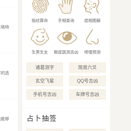
指纹算命
手相查询
痣相图解
性格特
生男生女
眼皮跳测吉凶
喷嚏预测
诸葛测字
简易六爻
字的选
玄空飞星
QQ号吉凶
手机号吉凶
车牌号吉凶
占卜抽签
也能够