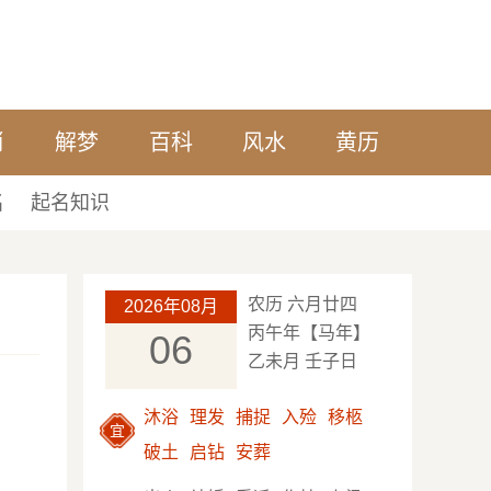
肖
解梦
百科
风水
黄历
名
起名知识
农历 六月廿四
2026年08月
丙午年【马年】
06
乙未月 壬子日
沐浴
理发
捕捉
入殓
移柩
宜
破土
启钻
安葬