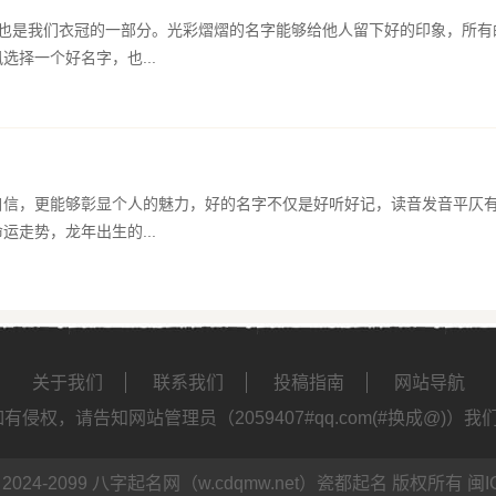
，也是我们衣冠的一部分。光彩熠熠的名字能够给他人留下好的印象，所有
选择一个好名字，也...
自信，更能够彰显个人的魅力，好的名字不仅是好听好记，读音发音平仄
运走势，龙年出生的...
关于我们
联系我们
投稿指南
网站导航
侵权，请告知网站管理员（2059407#qq.com(#换成@)）
 2024-2099 八字起名网（w.cdqmw.net）
瓷都起名
版权所有
闽I