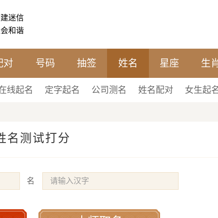
封建迷信
社会和谐
配对
号码
抽签
姓名
星座
生
在线起名
定字起名
公司测名
姓名配对
女生起
姓名测试打分
名