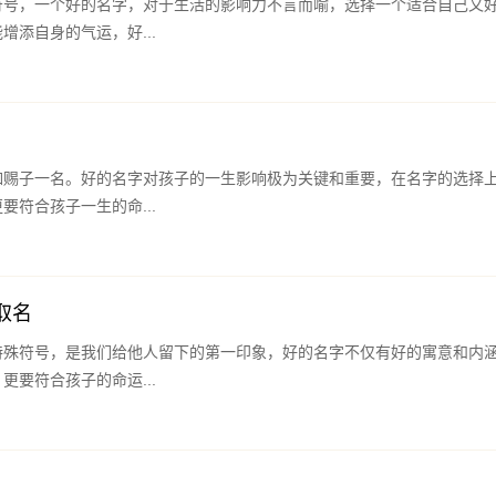
符号，一个好的名字，对于生活的影响力不言而喻，选择一个适合自己又
增添自身的气运，好...
如赐子一名。好的名字对孩子的一生影响极为关键和重要，在名字的选择
要符合孩子一生的命...
取名
特殊符号，是我们给他人留下的第一印象，好的名字不仅有好的寓意和内
更要符合孩子的命运...