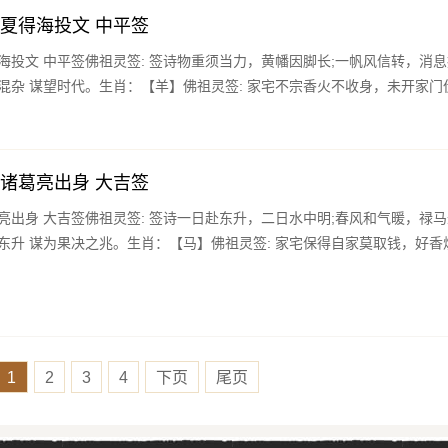
：夏得海投文 中平签
得海投文 中平签佛祖灵签: 签诗物重须当力，黄幡因脚长;一帆风信转，消
蛇混杂 谋望时代。生肖：【羊】佛祖灵签: 家宅不宗香火不收身，未开家门
：诸葛亮出身 大吉签
葛亮出身 大吉签佛祖灵签: 签诗一日赴东升，二日水中明;春风和气暖，禄
日东升 谋为果决之兆。生肖：【马】佛祖灵签: 家宅保得自家莫取钱，好香
1
2
3
4
下页
尾页