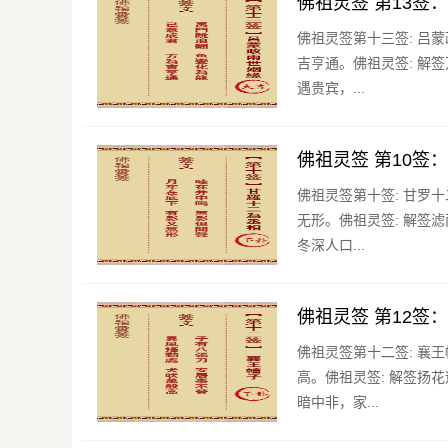
佛祖灵签 第13签
佛祖灵签第十三签: 吕
吉亨通。佛祖灵签: 解
遇贵宾，...
佛祖灵签 第10签
佛祖灵签第十签: 甘罗
无形。佛祖灵签: 解签
冬深人口...
佛祖灵签 第12签
佛祖灵签第十二签: 襄
高。佛祖灵签: 解签扬
暗中非，家...