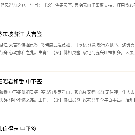
风 借风得舟之兆。生肖：【蛇】佛祖灵签: 家宅无由闲事费支持，枉用贪心
苏东坡游江 大吉签
坡游江 大吉签佛祖灵签: 签诗威武逞英雄，时享运也通;鹿行方见马，遇贵
水行舟 心动意和之兆。生肖：【龙】佛祖灵签: 家宅门庭兴旺福神多，人虽
王昭君和番 中下签
君和番 中下签佛祖灵签: 签诗独步两重山，孤恋转又翻;长江无信锂，佳人
鸟失群 称心不遂之兆。生肖：【兔】佛祖灵签: 家宅只望今年百事昌，谁知
韩信得志 中平签