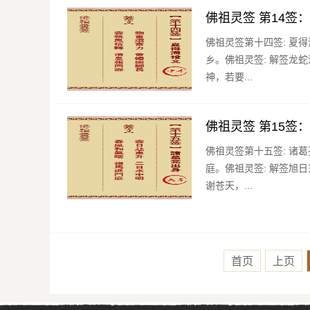
佛祖灵签 第14签
佛祖灵签第十四签: 夏
乡。佛祖灵签: 解签龙
神，若要...
佛祖灵签 第15签
佛祖灵签第十五签: 诸
庭。佛祖灵签: 解签旭
谢苍天，...
首页
上页