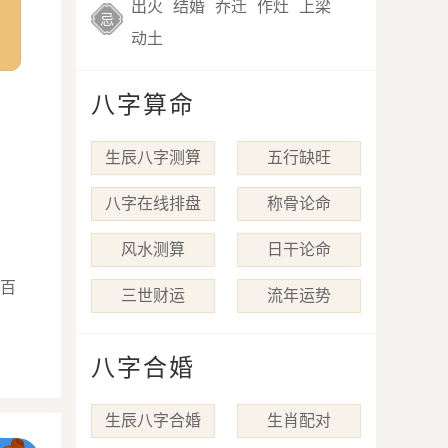
出火
结婚
乔迁
作灶
上梁
忌
签
签
签
签
签
签
签
签
动土
八字算命
生辰八字测算
五行缺旺
八字在线排盘
称骨论命
风水测算
日干论命
百
三世财运
流年运势
八字合婚
生辰八字合婚
生肖配对