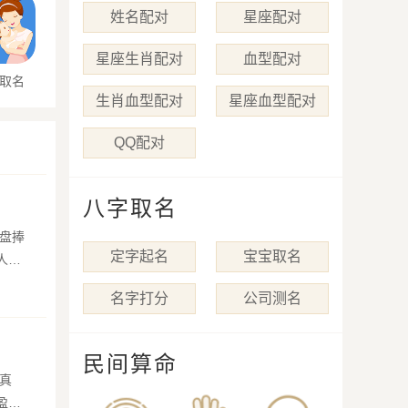
姓名配对
星座配对
星座生肖配对
血型配对
取名
生肖血型配对
星座血型配对
QQ配对
八字取名
金盘捧
定字起名
宝宝取名
人相
名字打分
公司测名
民间算命
炼真
盈门