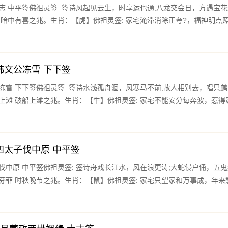
得志 中平签佛祖灵签: 签诗风起见云生，时享运也通;八龙交会日，方遇宝
春 暗中有喜之兆。生肖：【虎】佛祖灵签: 家宅淹滞消除正夸?，福神明点
韩文公冻雪 下下签
公冻雪 下下签佛祖灵签: 签诗水浅孤舟涸，风寒马不前;故人相别去，唱只
船上滩 破船上滩之兆。生肖：【牛】佛祖灵签: 家宅不能安分每奔波，惹得
四太子伐中原 中平签
子伐中原 中平签佛祖灵签: 签诗舟戏长江水，风在浪更涛;大蛇侵户俑，五
菊芬菲 时秋晚节之兆。生肖：【鼠】佛祖灵签: 家宅只望家和万事成，年来