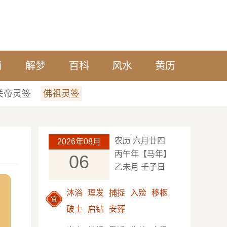
肖
解梦
百科
风水
黄历
关帝灵签
佛祖灵签
农历 六月廿四
2026年08月
丙午年【马年】
06
乙未月 壬子日
沐浴
理发
捕捉
入殓
移柩
宜
第
第
第
第
第
第
第
第
破土
启钻
安葬
11
12
13
14
15
16
17
18
1