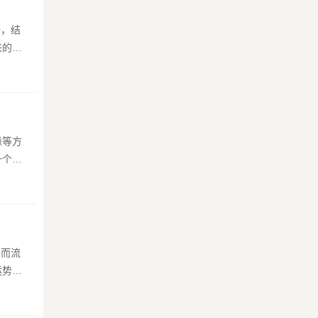
来的，
缘等方
一个人
运势变