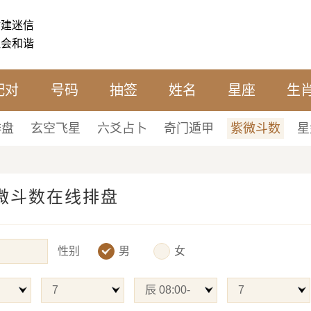
封建迷信
社会和谐
配对
号码
抽签
姓名
星座
生
排盘
玄空飞星
六爻占卜
奇门遁甲
紫微斗数
星
微斗数在线排盘
性别
男
女
7
辰 08:00-
7