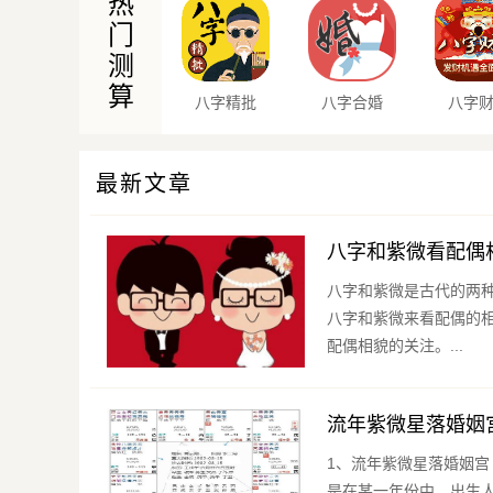
热
门
测
算
八字精批
八字合婚
八字
最新文章
八字和紫微看配偶
八字和紫微是古代的两
八字和紫微来看配偶的
配偶相貌的关注。...
流年紫微星落婚姻
1、流年紫微星落婚姻宫 2、流年命宫入夫妻宫是要结婚吗 流年命宫是命理中的一个重要概念，它指
是在某一年份中，出生人