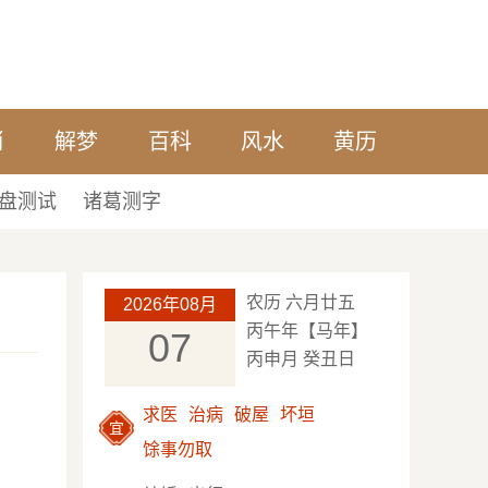
肖
解梦
百科
风水
黄历
盘测试
诸葛测字
农历 六月廿五
2026年08月
丙午年【马年】
07
丙申月 癸丑日
求医
治病
破屋
坏垣
宜
馀事勿取