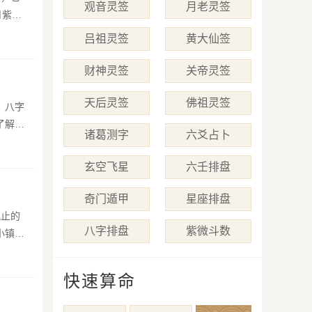
观音灵签
月老灵签
月紫微
吕祖灵签
黄大仙签
财神灵签
关帝灵签
天后灵签
佛祖灵签
诸葛测字
六爻占卜
玄空飞星
六壬排盘
奇门遁甲
星座排盘
八字排盘
紫微斗数
快速算命