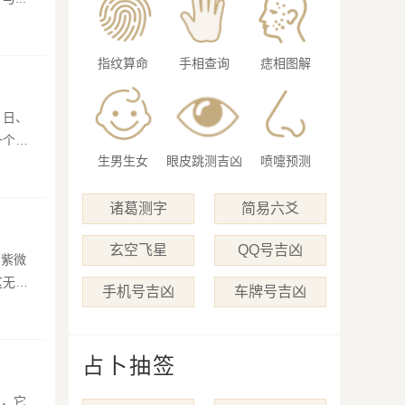
指纹算命
手相查询
痣相图解
、日、
一个组
生男生女
眼皮跳测吉凶
喷嚏预测
诸葛测字
简易六爻
玄空飞星
QQ号吉凶
这无疑
手机号吉凶
车牌号吉凶
占卜抽签