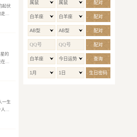
属鼠
属鼠
配对
的走势
白羊座
白羊座
配对
AB型
AB型
配对
配对
白羊座
今日运势
查询
是在流
1月
1日
生日密码
个人健