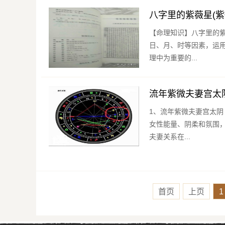
八字里的紫薇星(
【命理知识】八字里的紫薇星 命理是一门人生命运规律的探索，它通过推算人的出
日、月、时等因素，运
理中为重要的...
流年紫微夫妻宫太阴
1、流年紫微夫妻宫太阴 在古代的星象学中，流年紫微夫妻宫太阴是一个极具意义的组合。太阴星代
女性能量、阴柔和氛围
夫妻关系在...
首页
上页
1