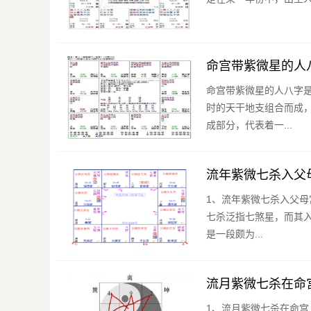
命宫带紫微星的人
命宫带紫微星的人八字
时的天干地支组合而成
成部分，代表着一...
流年紫微七杀入父
1、流年紫微七杀入父母宫 流年紫微七杀入父母宫，这是一个在紫微斗数中具有特殊意义的
七杀泛指七煞星，而其
是一段颇为...
流月紫微七杀在命
1、流月紫微七杀在命宫 流月紫微七杀这一命理术语，来源于，古代的命理。它是指在紫微斗数中，