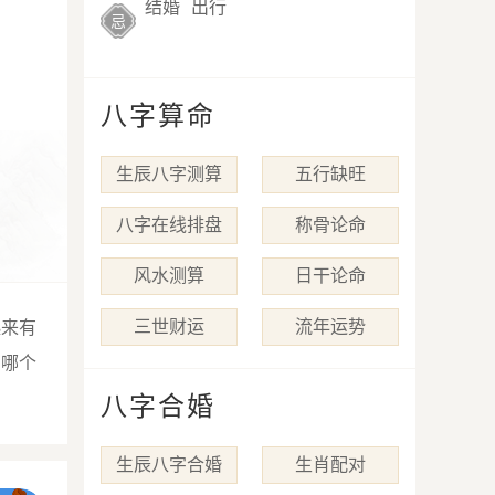
结婚
出行
忌
八字算命
生辰八字测算
五行缺旺
八字在线排盘
称骨论命
风水测算
日干论命
三世财运
流年运势
起来有
到哪个
八字合婚
生辰八字合婚
生肖配对